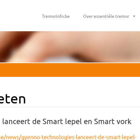
Tremorinfo.be
Over essentiële tremor
eten
anceert de Smart lepel en Smart vork
e/news/gyenno-technologies-lanceert-de-smart-lepel-