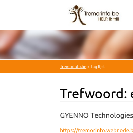
Tremorinfo.be
>
Tag lijst
Trefwoord: 
GYENNO Technologies l
https://tremorinfo.webnode.b