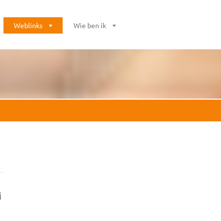
Weblinks
Wie ben ik
j