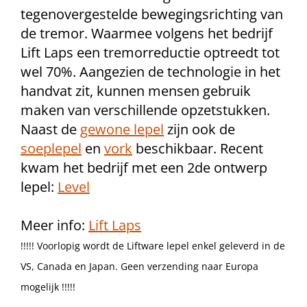
tegenovergestelde bewegingsrichting van
de tremor. Waarmee volgens het bedrijf
Lift Laps een tremorreductie optreedt tot
wel 70%. Aangezien de technologie in het
handvat zit, kunnen mensen gebruik
maken van verschillende opzetstukken.
Naast de
gewone lepel
zijn ook de
soeplepel
en
vork
beschikbaar. Recent
kwam het bedrijf met een 2de ontwerp
lepel:
Level
Meer info:
Lift Laps
!!!!! Voorlopig wordt de Liftware lepel enkel geleverd in de
VS, Canada en Japan. Geen verzending naar Europa
mogelijk !!!!!