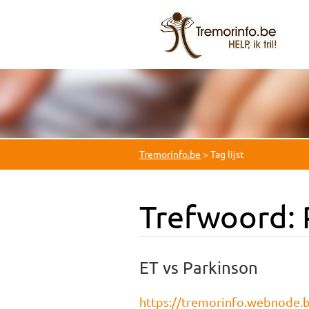
Tremorinfo.be
>
Tag lijst
Trefwoord: 
ET vs Parkinson
https://tremorinfo.webnode.be