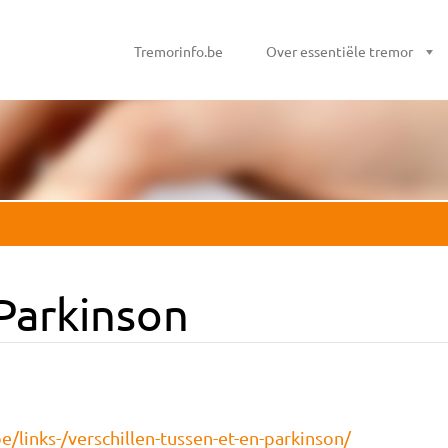
Tremorinfo.be
Over essentiële tremor
Parkinson
/links-/verschillen-tussen-et-en-parkinson/